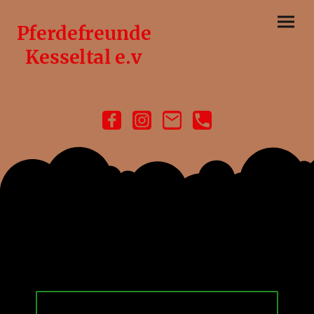
Pferdefreunde
Kesseltal e.v