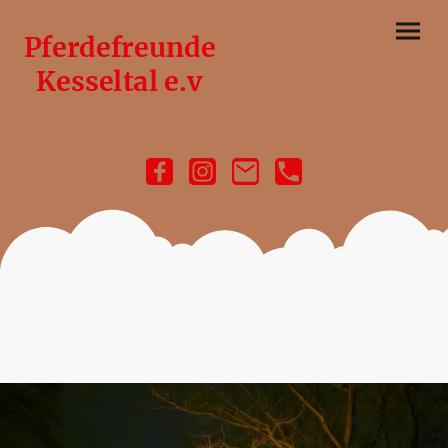
Pferdefreunde
Kesseltal e.v